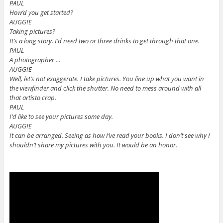
PAUL
How’d you get started?
AUGGIE
Taking pictures?
It’s a long story. I’d need two or three drinks to get through that one.
PAUL
A photographer …
AUGGIE
Well, let’s not exaggerate. I take pictures. You line up what you want in
the viewfinder and click the shutter. No need to mess around with all
that artisto crap.
PAUL
I’d like to see your pictures some day.
AUGGIE
It can be arranged. Seeing as how I’ve read your books. I don’t see why I
shouldn’t share my pictures with you. It would be an honor.