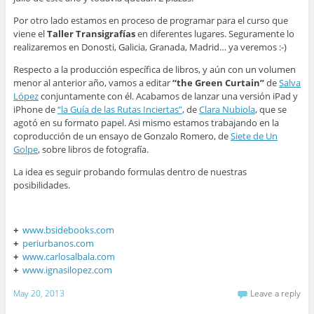
Por otro lado estamos en proceso de programar para el curso que
viene el
Taller Transigrafías
en diferentes lugares. Seguramente lo
realizaremos en Donosti, Galicia, Granada, Madrid… ya veremos :-)
Respecto a la producción específica de libros, y aún con un volumen
menor al anterior año, vamos a editar
“the Green Curtain”
de
Salva
López
conjuntamente con él. Acabamos de lanzar una versión iPad y
iPhone de
“la Guía de las Rutas Inciertas”
, de
Clara Nubiola
, que se
agotó en su formato papel. Asi mismo estamos trabajando en la
coproducción de un ensayo de Gonzalo Romero, de
Siete de Un
Golpe
, sobre libros de fotografía.
La idea es seguir probando formulas dentro de nuestras
posibilidades.
+
www.bsidebooks.com
+
periurbanos.com
+
www.carlosalbala.com
+
www.ignasilopez.com
May 20, 2013
Leave a reply