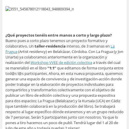
¿Qué proyectos tenéis entre manos a corto y largo plazo?
Bueno pues a corto plazo tenemos un proyecto formativo y
colaborativo, Un
taller-residencia
intenso, de 3 semanas en
La
Fragua
(Artist residency) en Belalcázar, Córdoba. Con La Fragua (y Jon
Uriarte) ya colaboramos anteriormente en la organización y
realización del
Workshop VVEE de edición colectiva
a través del cual
se marerializó en el libro
“1:1”
que editamos de forma conjunta entre
tod@s l@s participantes. Ahora, en esta nueva propuesta, queremos
generar una espacio de convivencia y de investigación-acción donde
poder trabajar en la elaboración de proyectos individuales para
compartirlos y transformarlos colectivamente con el objetivo de
publicar un libro de edición colectiva y una propuesta expositiva
para dos espacios; La Fragua (Belalcazar) y la Kursala (UCA) en Cádiz
(que también colaborará en la producción del libro). Se trabajará
respecto al lugar específico dónde estaremos y en un grupo reducido
de 7 personas. Serán 5 participantes junto con nosotros. Ya que lo
pones a tiro hacemos un poco de publi. Tendrá lugar del 1 al 20 de
julio de este año y todavía quedan 2 plazas!