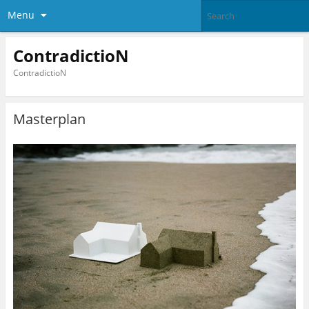
Menu
ContradictioN
ContradictioN
Masterplan