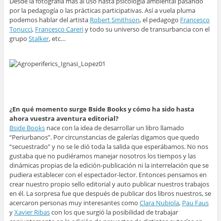
Desde la fotografía más al uso hasta psicología ambiental pasando
por la pedagogía o las prácticas participativas. Así a vuela pluma
podemos hablar del artista
Robert Smithson
, el pedagogo
Francesco
Tonucci
,
Francesco Careri
y todo su universo de transurbancia con el
grupo
Stalker
, etc…
¿En qué momento surge Bside Books y cómo ha sido hasta
ahora vuestra aventura editorial?
Bside Books
nace con la idea de desarrollar un libro llamado
“Periurbanos”. Por circunstancias de galerías digamos que quedo
“secuestrado” y no se le dió toda la salida que esperábamos. No nos
gustaba que no pudiéramos manejar nosotros los tiempos y las
dinámicas propias de la edición-publicación ni la interrelación que se
pudiera establecer con el espectador-lector. Entonces pensamos en
crear nuestro propio sello editorial y auto publicar nuestros trabajos
en él. La sorpresa fue que después de publicar dos libros nuestros, se
acercaron personas muy interesantes como
Clara Nubiola
,
Pau Faus
y
Xavier Ribas
con los que surgió la posibilidad de trabajar