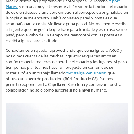
Madrid dentro del programa de PhotoEspaña. Se llamaba
“Sport
Places”
y era una muy interesante visión sobre la función del espacio
de ocio en desuso y una aproximación al concepto de originalidad en
la copia que me encantó. Había copias en pared y postales que
acompañaban la copia. Me lleve alguna postal. Normalmente escribo
a la gente que me gusta lo que hace para felicitarle y este caso se me
pasó, pero al cabo de un tiempo me reencontré con las postales y
escribí a Ignasi para felicitarle.
Concretamos en quedar aprovechando que venía Ignasi a ARCO y
nos dimos cuenta de las muchas inquietudes que teníamos en
común respecto maneras de percibir el espacio y los lugares. Al poco
tiempo nos planteamos hacer un proyecto en común que se
materializó en un trabajo llamado
“Nostalgia Periurbana”
que
obtuvo una beca de producción (BCN Producció 08). Eso nos
permitió exponer en La Capella en Barcelona y comenzar nuestra
colaboración no solo como autores si no a nivel humano.