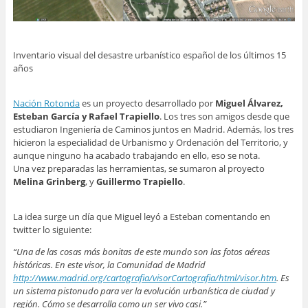
Inventario visual del desastre urbanístico español de los últimos 15
años
Nación Rotonda
es un proyecto desarrollado por
Miguel Álvarez,
Esteban García y Rafael Trapiello
. Los tres son amigos desde que
estudiaron Ingeniería de Caminos juntos en Madrid. Además, los tres
hicieron la especialidad de Urbanismo y Ordenación del Territorio, y
aunque ninguno ha acabado trabajando en ello, eso se nota.
Una vez preparadas las herramientas, se sumaron al proyecto
Melina Grinberg
, y
Guillermo Trapiello
.
La idea surge un día que Miguel leyó a Esteban comentando en
twitter lo siguiente:
“Una de las cosas más bonitas de este mundo son las fotos aéreas
históricas. En este visor, la Comunidad de Madrid
http://www.madrid.org/cartografia/visorCartografia/html/visor.htm
. Es
un sistema pistonudo para ver la evolución urbanística de ciudad y
región. Cómo se desarrolla como un ser vivo casi.”