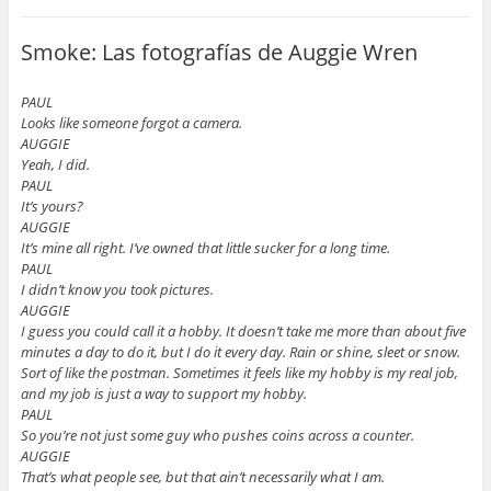
Smoke: Las fotografías de Auggie Wren
PAUL
Looks like someone forgot a camera.
AUGGIE
Yeah, I did.
PAUL
It’s yours?
AUGGIE
It’s mine all right. I’ve owned that little sucker for a long time.
PAUL
I didn’t know you took pictures.
AUGGIE
I guess you could call it a hobby. It doesn’t take me more than about five
minutes a day to do it, but I do it every day. Rain or shine, sleet or snow.
Sort of like the postman. Sometimes it feels like my hobby is my real job,
and my job is just a way to support my hobby.
PAUL
So you’re not just some guy who pushes coins across a counter.
AUGGIE
That’s what people see, but that ain’t necessarily what I am.