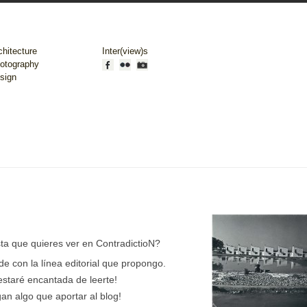
chitecture
Inter(view)s
otography
sign
sta que quieres ver en ContradictioN?
de con la línea editorial que propongo.
estaré encantada de leerte!
n algo que aportar al blog!