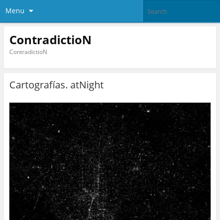
Menu
ContradictioN
ContradictioN
Cartografías. atNight