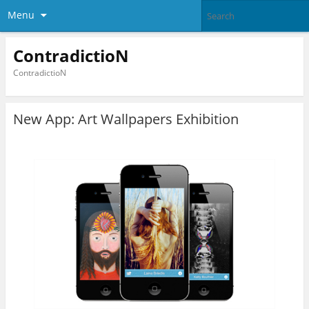
Menu
ContradictioN
ContradictioN
New App: Art Wallpapers Exhibition