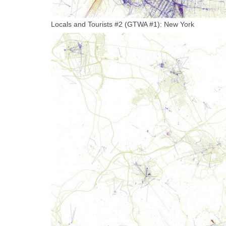
Locals and Tourists #2 (GTWA #1): New York