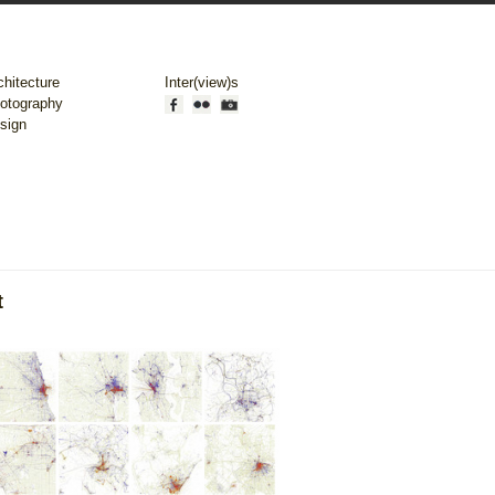
chitecture
Inter(view)s
otography
sign
t