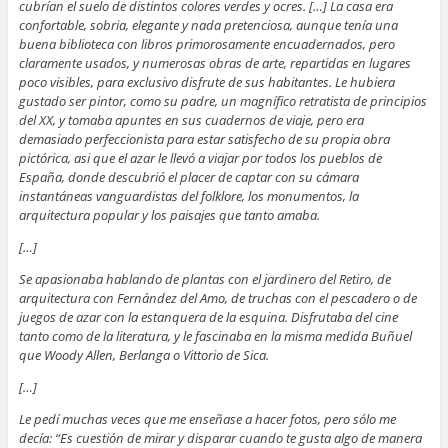
cubrían el suelo de distintos colores verdes y ocres. […] La casa era
confortable, sobria, elegante y nada pretenciosa, aunque tenía una
buena biblioteca con libros primorosamente encuadernados, pero
claramente usados, y numerosas obras de arte, repartidas en lugares
poco visibles, para exclusivo disfrute de sus habitantes. Le hubiera
gustado ser pintor, como su padre, un magnífico retratista de principios
del XX, y tomaba apuntes en sus cuadernos de viaje, pero era
demasiado perfeccionista para estar satisfecho de su propia obra
pictórica, asi que el azar le llevó a viajar por todos los pueblos de
España, donde descubrió el placer de captar con su cámara
instantáneas vanguardistas del folklore, los monumentos, la
arquitectura popular y los paisajes que tanto amaba.
[…]
Se apasionaba hablando de plantas con el jardinero del Retiro, de
arquitectura con Fernández del Amo, de truchas con el pescadero o de
juegos de azar con la estanquera de la esquina. Disfrutaba del cine
tanto como de la literatura, y le fascinaba en la misma medida Buñuel
que Woody Allen, Berlanga o Vittorio de Sica.
[…]
Le pedí muchas veces que me enseñase a hacer fotos, pero sólo me
decía: “Es cuestión de mirar y disparar cuando te gusta algo de manera