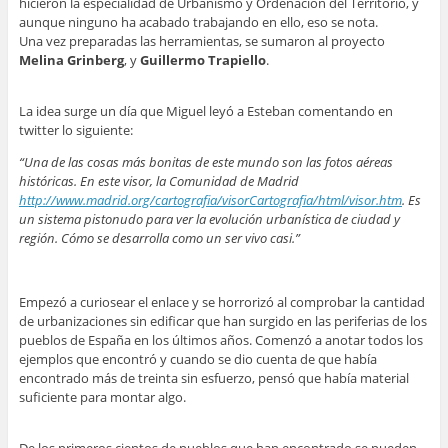
hicieron la especialidad de Urbanismo y Ordenación del Territorio, y
aunque ninguno ha acabado trabajando en ello, eso se nota.
Una vez preparadas las herramientas, se sumaron al proyecto
Melina Grinberg
, y
Guillermo Trapiello
.
La idea surge un día que Miguel leyó a Esteban comentando en
twitter lo siguiente:
“Una de las cosas más bonitas de este mundo son las fotos aéreas
históricas. En este visor, la Comunidad de Madrid
http://www.madrid.org/cartografia/visorCartografia/html/visor.htm
. Es
un sistema pistonudo para ver la evolución urbanística de ciudad y
región. Cómo se desarrolla como un ser vivo casi.”
Empezó a curiosear el enlace y se horrorizó al comprobar la cantidad
de urbanizaciones sin edificar que han surgido en las periferias de los
pueblos de España en los últimos años. Comenzó a anotar todos los
ejemplos que encontró y cuando se dio cuenta de que había
encontrado más de treinta sin esfuerzo, pensó que había material
suficiente para montar algo.
De los primeros cientos de pueblos que han encontrado se pueden