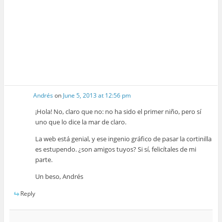
Andrés
on
June 5, 2013 at 12:56 pm
¡Hola! No, claro que no: no ha sido el primer niño, pero sí
uno que lo dice la mar de claro.
La web está genial, y ese ingenio gráfico de pasar la cortinilla
es estupendo. ¿son amigos tuyos? Si sí, felicítales de mi
parte.
Un beso, Andrés
Reply