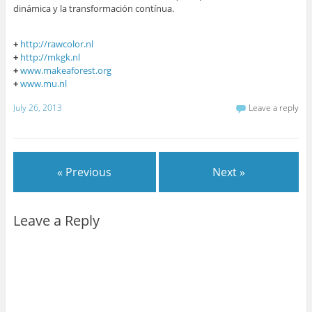
dinámica y la transformación contínua.
+
http://rawcolor.nl
+
http://mkgk.nl
+
www.makeaforest.org
+
www.mu.nl
July 26, 2013
Leave a reply
« Previous
Next »
Leave a Reply